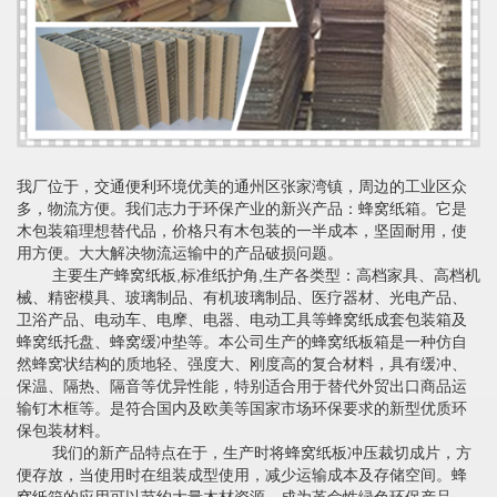
我厂位于，交通便利环境优美的通州区张家湾镇，周边的工业区众
多，物流方便。我们志力于环保产业的新兴产品：蜂窝纸箱。它是
木包装箱理想替代品，价格只有木包装的一半成本，坚固耐用，使
用方便。大大解决物流运输中的产品破损问题。
主要生产蜂窝纸板,标准纸护角,生产各类型：高档家具、高档机
械、精密模具、玻璃制品、有机玻璃制品、医疗器材、光电产品、
卫浴产品、电动车、电摩、电器、电动工具等蜂窝纸成套包装箱及
蜂窝纸托盘、蜂窝缓冲垫等。本公司生产的蜂窝纸板箱是一种仿自
然蜂窝状结构的质地轻、强度大、刚度高的复合材料，具有缓冲、
保温、隔热、隔音等优异性能，特别适合用于替代外贸出口商品运
输钉木框等。是符合国内及欧美等国家市场环保要求的新型优质环
保包装材料。
我们的新产品特点在于，生产时将蜂窝纸板冲压裁切成片，方
便存放，当使用时在组装成型使用，减少运输成本及存储空间。蜂
窝纸箱的应用可以节约大量木材资源，成为革命性绿色环保产品。