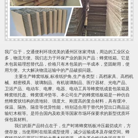
我厂位于，交通便利环境优美的通州区张家湾镇，周边的工业区众
多，物流方便。我们志力于环保产业的新兴产品：蜂窝纸箱。它是
木包装箱理想替代品，价格只有木包装的一半成本，坚固耐用，使
用方便。大大解决物流运输中的产品破损问题。
主要生产蜂窝纸板,标准纸护角,生产各类型：高档家具、高档机
械、精密模具、玻璃制品、有机玻璃制品、医疗器材、光电产品、
卫浴产品、电动车、电摩、电器、电动工具等蜂窝纸成套包装箱及
蜂窝纸托盘、蜂窝缓冲垫等。本公司生产的蜂窝纸板箱是一种仿自
然蜂窝状结构的质地轻、强度大、刚度高的复合材料，具有缓冲、
保温、隔热、隔音等优异性能，特别适合用于替代外贸出口商品运
输钉木框等。是符合国内及欧美等国家市场环保要求的新型优质环
保包装材料。
我们的新产品特点在于，生产时将蜂窝纸板冲压裁切成片，方
便存放，当使用时在组装成型使用，减少运输成本及存储空间。蜂
窝纸箱的应用可以节约大量木材资源，成为革命性绿色环保产品。